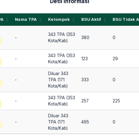
Detil Informasi
PA
Nama TPA
Kelompok
BSU Aktif
BSU Tidak A
PA
Nama TPA
Kelompok
BSU Aktif
BSU Tidak A
343 TPA (353
-
380
0
Kota/Kab)
343 TPA (353
-
123
29
Kota/Kab)
Diluar 343
-
TPA (171
333
0
Kota/Kab)
343 TPA (353
-
257
225
Kota/Kab)
Diluar 343
-
TPA (171
495
0
Kota/Kab)