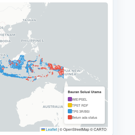
Bauran Solusi Utama
WtE/PSEL
TPST RDF
TPS 3R/BSI
Belum ada status
Leaflet
|
© OpenStreetMap © CARTO