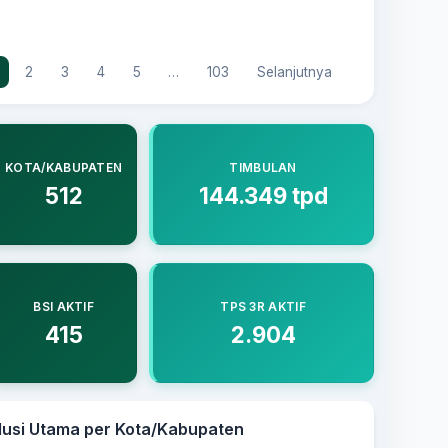
2
3
4
5
…
103
Selanjutnya
KOTA/KABUPATEN
TIMBULAN
512
144.349 tpd
BSI AKTIF
TPS 3R AKTIF
415
2.904
lusi Utama per Kota/Kabupaten