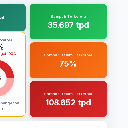
Sampah Terkelola
pah
35.697 tpd
kelola
%
rget 100%
Sampah Belum Terkelola
75%
%
Sampah Belum Terkelola
108.652 tpd
enanganan
ah