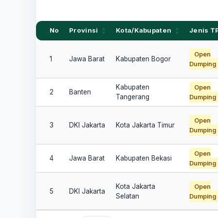
No
Provinsi
Kota/Kabupaten
Jenis T
No
Provinsi
Kota/Kabupaten
Jenis T
Open
1
Jawa Barat
Kabupaten Bogor
Dumping
Kabupaten
Open
2
Banten
Tangerang
Dumping
Open
3
DKI Jakarta
Kota Jakarta Timur
Dumping
Open
4
Jawa Barat
Kabupaten Bekasi
Dumping
Kota Jakarta
Open
5
DKI Jakarta
Selatan
Dumping