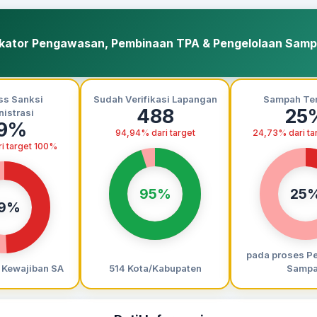
ikator Pengawasan, Pembinaan TPA & Pengelolaan Sam
ss Sanksi
Sudah Verifikasi Lapangan
Sampah Ter
488
25
istrasi
9%
94,94% dari target
24,73% dari ta
i target 100%
95%
25
9%
pada proses P
Kewajiban SA
514 Kota/Kabupaten
Samp