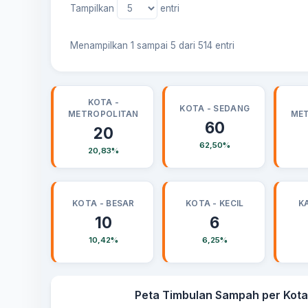
Tampilkan
entri
Menampilkan 1 sampai 5 dari 514 entri
KOTA -
KOTA - SEDANG
METROPOLITAN
ME
60
20
62,50%
20,83%
KOTA - BESAR
KOTA - KECIL
K
10
6
10,42%
6,25%
Peta Timbulan Sampah per Kot