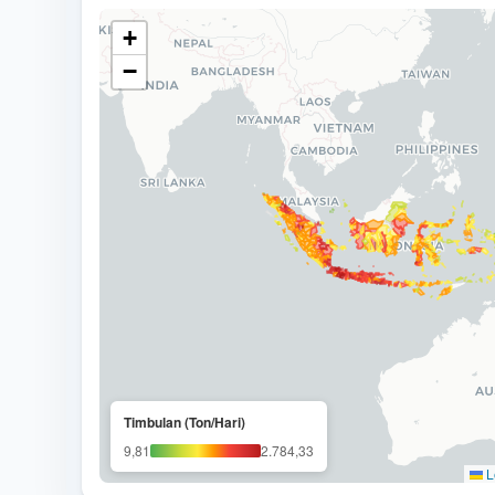
+
−
Timbulan (Ton/Hari)
9,81
2.784,33
L