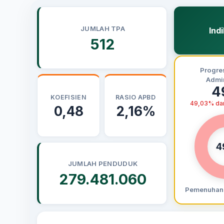
JUMLAH TPA
Ind
512
Progre
Admin
4
KOEFISIEN
RASIO APBD
49,03% dar
0,48
2,16%
4
JUMLAH PENDUDUK
279.481.060
Pemenuhan 