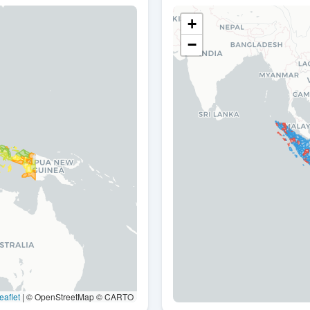
+
−
eaflet
|
© OpenStreetMap © CARTO