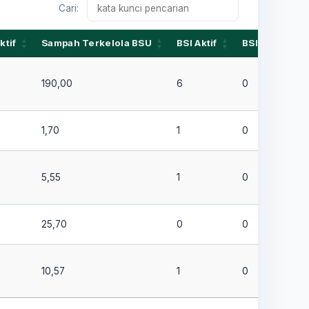
Cari:
ktif
Sampah Terkelola BSU
BSI Aktif
BSI Tidak Akti
ktif
Sampah Terkelola BSU
BSI Aktif
BSI Tidak Akti
190,00
6
0
1,70
1
0
5,55
1
0
25,70
0
0
10,57
1
0