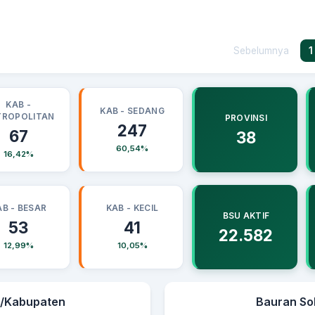
Sebelumnya
1
KAB -
KAB - SEDANG
TROPOLITAN
PROVINSI
247
67
38
60,54%
16,42%
AB - BESAR
KAB - KECIL
BSU AKTIF
53
41
22.582
12,99%
10,05%
a/Kabupaten
Bauran So