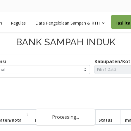
an
Regulasi
Data Pengelolaan Sampah & RTH
Fasilit
BANK SAMPAH INDUK
nsi
Kabupaten/Kot
Processing...
aten/Kota
Nama Fasilitas
Jenis
Status
ma