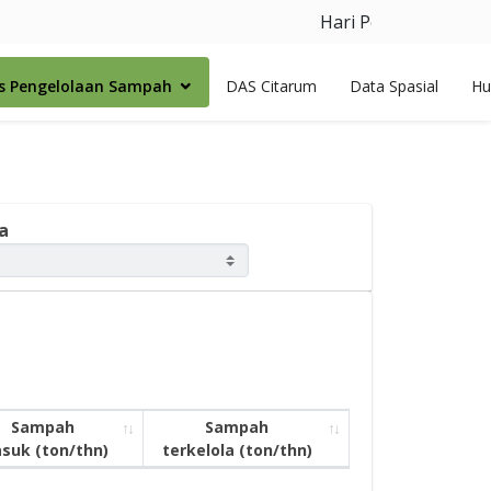
Hari Peduli Sampah Nas
as Pengelolaan Sampah
DAS Citarum
Data Spasial
Hu
a
Sampah
Sampah
suk (ton/thn)
terkelola (ton/thn)