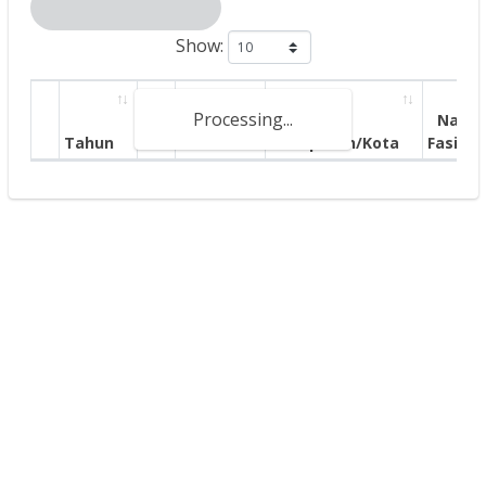
Show:
Processing...
Nama
Tahun
P
Provinsi
Kabupaten/Kota
Fasilita