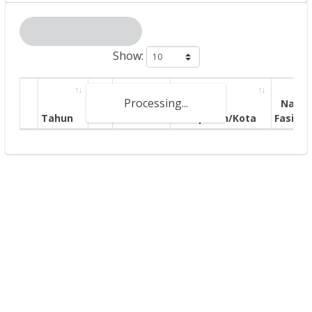
Show:
Processing...
Nama
Tahun
P
Provinsi
Kabupaten/Kota
Fasilita